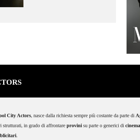
di doppiaggio con Francesco Venditti
e Giorgio Borghetti.
CTORS
ool City Actors
, nasce dalla richiesta sempre più costante da parte di
A
ri strutturati, in grado di affrontare
provini
su parte o generici di
cinem
licitari
.