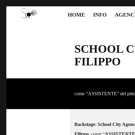
HOME
INFO
AGENC
SCHOOL C
FILIPPO
come “ASSISTENTE” del pit
Backstage
:
School City Agen
Filippo
, come “
ASSISTENT