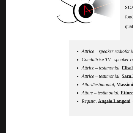
SC
fond
qual
–
Attrice – speaker radiofon
Conduttrice TV– speaker rad
Attrice – testimonial
,
Elisa
Attrice – testimonial
,
Sara 
Attori/testimonial
,
Massimi
Attore – testimonial
,
Ettore
Regista
,
Angelo Longoni
–