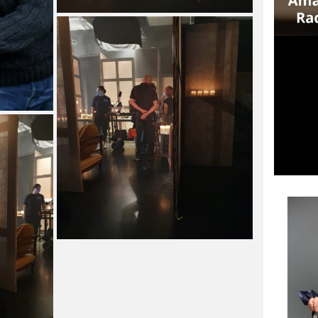
SCACTORS – MATTEO
RICCARDO PALAZZO VINCE
UNA BORSA DI STUDIO
Matteo Riccardo Palazzovince in
School City Actors una borsa di studio