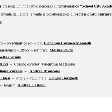
A
presenta un innovativo percorso cinematografico “
School City Aca
amenta dell’attore, e vanta la collaborazione di
professionisti pluripre
i:
ica – presentatrice RF – TV
,
Ermanna Carmen Mandelli
iofonica – attrice – scrittrice
,
Marina Perzy
betta Coraini
Ricci
–
Casting director
,
Valentina Materiale
liano Varrese
–
Andrea Brancone
 Bassi
– Attore – doppiatore
,
Giorgio Borghetti
 Regista
,
Andrea Castoldi