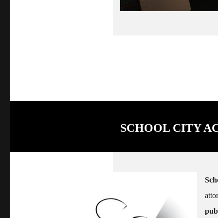
SCHOOL CITY A
Sch
atto
pubb