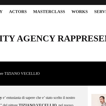
Y
ACTORS
MASTERCLASS
WORKS
SERV
ITY AGENCY RAPPRESE
tore TIZIANO VECELLIO
cy
e’ entusiasta di sapere che e’ stato scelto il nostro
SCACTORS – GIORGIA
PROTAGONISTA DEL NUOVO
E
” del pittore
TIZIANO VECELLIO
, nel nuovo