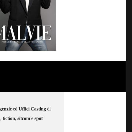
genzie
ed
Uffici Casting
di
a
,
fiction
,
sitcom
e
spot