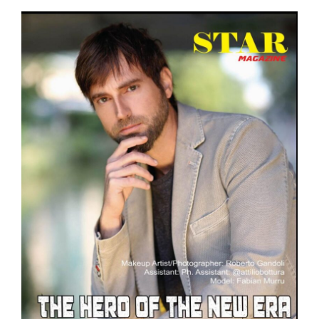
CA
il
la