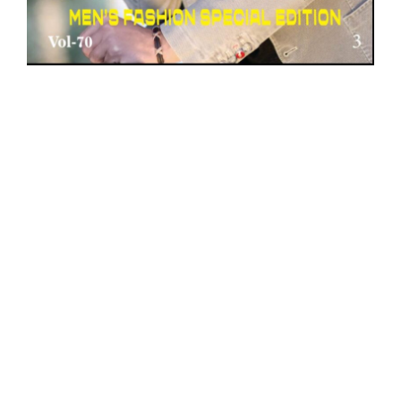
E
 su