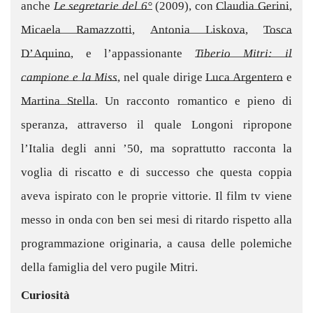
anche
Le segretarie del 6°
(2009), con
Claudia Gerini
,
Micaela Ramazzotti
,
Antonia Liskova
,
Tosca
D’Aquino
, e l’appassionante
Tiberio Mitri: il
campione e la Miss
, nel quale dirige
Luca Argentero
e
Martina Stella
. Un racconto romantico e pieno di
speranza, attraverso il quale Longoni ripropone
l’Italia degli anni ’50, ma soprattutto racconta la
voglia di riscatto e di successo che questa coppia
aveva ispirato con le proprie vittorie. Il film tv viene
messo in onda con ben sei mesi di ritardo rispetto alla
programmazione originaria, a causa delle polemiche
della famiglia del vero pugile Mitri.
Curiosità