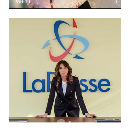
E
 su