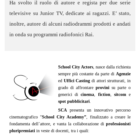
Ha svolto il ruolo di autore e regista per due serie
televisive su Junior TV, dedicate ai ragazzi. E’ stato,
inoltre, autore di alcuni radiodrammi prodotti e andati
in onda su programmi radiofonici Rai.
School City Actors
, nasce dalla richiesta
sempre più costante da parte di
Agenzie
ed
Uffici Casting
di attori strutturati, in
grado di affrontare
provini
su parte o
generici di
cinema
,
fiction
,
sitcom
e
spot pubblicitari
.
SCA
presenta un innovativo percorso
cinematografico “
School City Academy”
, finalizzato a creare le
fondamenta dell’attore, e vanta la collaborazione di
professionisti
pluripremiati
in veste di docenti, tra i quali: