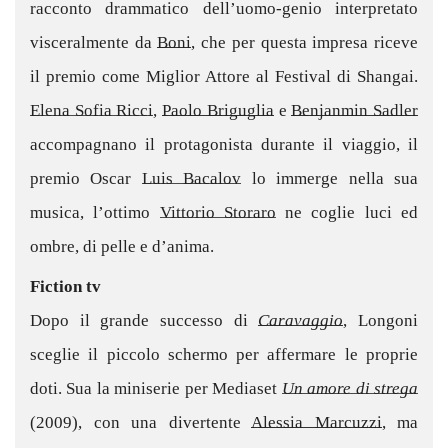
racconto drammatico dell’uomo-genio interpretato
visceralmente da
Boni
, che per questa impresa riceve
il premio come Miglior Attore al Festival di Shangai.
Elena Sofia Ricci
,
Paolo Briguglia
e
Benjanmin Sadler
accompagnano il protagonista durante il viaggio, il
premio Oscar
Luis Bacalov
lo immerge nella sua
musica, l’ottimo
Vittorio Storaro
ne coglie luci ed
ombre, di pelle e d’anima.
Fiction tv
Dopo il grande successo di
Caravaggio
, Longoni
sceglie il piccolo schermo per affermare le proprie
doti. Sua la miniserie per Mediaset
Un amore di strega
(2009), con una divertente
Alessia Marcuzzi
, ma