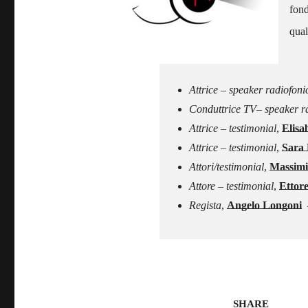
fond
qual
–
Attrice – speaker radiofon
Conduttrice TV– speaker rad
Attrice – testimonial
,
Elisa
Attrice – testimonial
,
Sara 
Attori/testimonial
,
Massimi
Attore – testimonial
,
Ettore
Regista
,
Angelo Longoni
–
SHARE