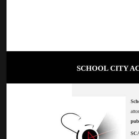
SCHOOL CITY A
Sch
atto
pubb
SC