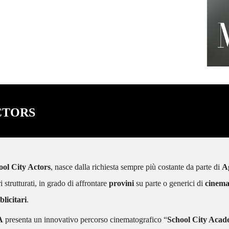
e Giorgio Borghetti.
CTORS
ool City Actors
, nasce dalla richiesta sempre più costante da parte di
A
ri strutturati, in grado di affrontare
provini
su parte o generici di
cinem
licitari
.
A
presenta un innovativo percorso cinematografico “
School City Aca