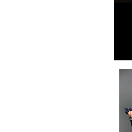
SCACTORS – MATTEO
RICCARDO PALAZZO VINCE
UNA BORSA DI STUDIO
Matteo Riccardo Palazzovince in
School City Actors una borsa di studio
di doppiaggio con Francesco Venditti