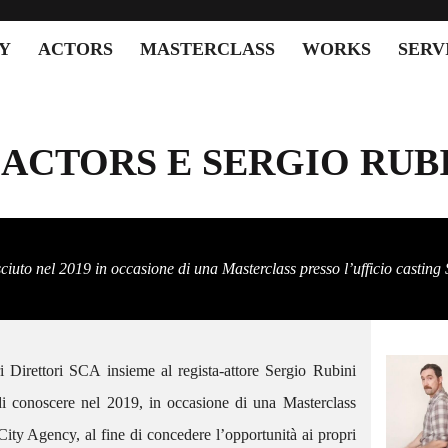
Y
ACTORS
MASTERCLASS
WORKS
SERV
ACTORS E SERGIO RUB
sciuto nel 2019 in occasione di una Masterclass presso l’ufficio casting
 Direttori SCA insieme al regista-attore Sergio Rubini
SCACTORS – GIORGIA
PROTAGONISTA DEL NUOVO
di conoscere nel 2019, in occasione di una Masterclass
SPOT PUBBLICITARIO “FAVE
City Agency, al fine di concedere l’opportunità ai propri
DI FUCA”