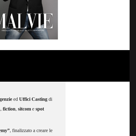
genzie
ed
Uffici Casting
di
a
,
fiction
,
sitcom
e
spot
demy”
, finalizzato a creare le