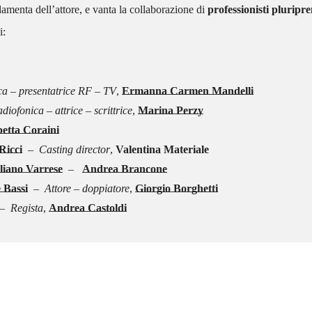
amenta dell’attore, e vanta la collaborazione di
professionisti pluripre
i:
ica – presentatrice RF – TV
,
Ermanna Carmen Mandelli
iofonica – attrice – scrittrice
,
Marina Perzy
betta Coraini
Ricci
–
Casting director
,
Valentina Materiale
liano Varrese
–
Andrea Brancone
 Bassi
– Attore – doppiatore
,
Giorgio Borghetti
 Regista
,
Andrea Castoldi