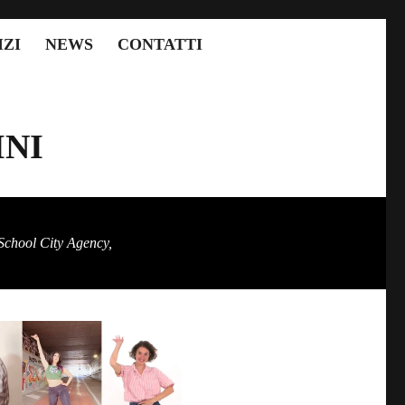
IZI
NEWS
CONTATTI
INI
 School City Agency,