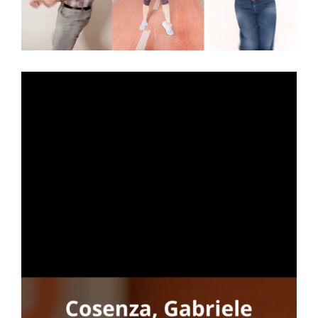
N
to
one
GA