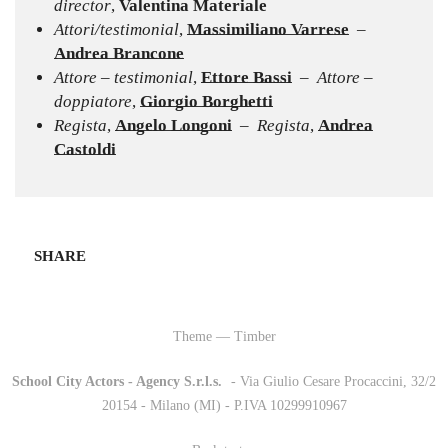
director
,
Valentina Materiale
Attori/testimonial
,
Massimiliano Varrese
–
Andrea Brancone
Attore – testimonial
,
Ettore Bassi
– Attore –
doppiatore
,
Giorgio Borghetti
Regista
,
Angelo Longoni
– Regista
,
Andrea
Castoldi
SHARE
Theme — Timber
School City Actors - Agency S.r.l.s.
-
- Via Giulio Cesare Procaccini, 32/2
20154 - Milano (MI) - P.IVA 10299910967