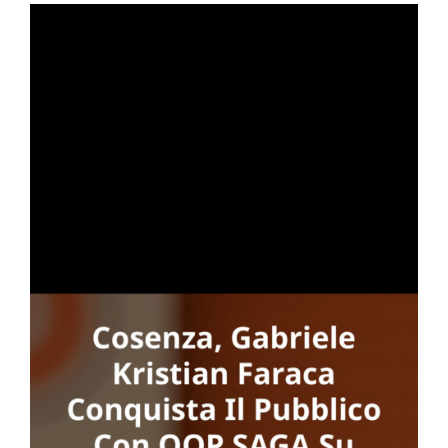
N
to
one
GA