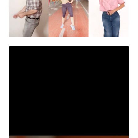
N
to
one
GA