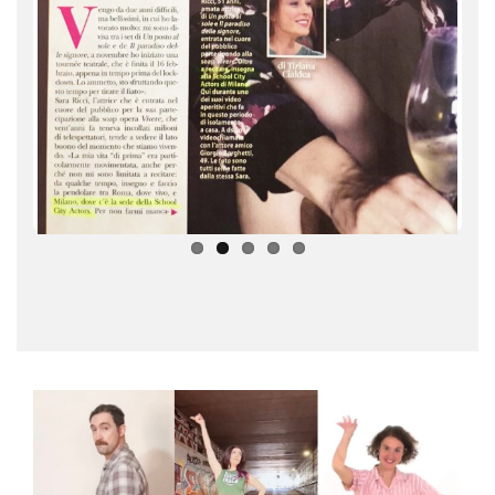
ous
T