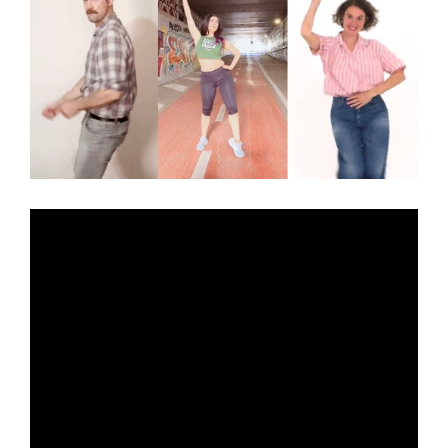
T
N
to
one
GA