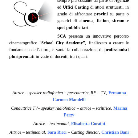
sempre più costante da parte di
Agenzie
ed
Uffici Casting
di attori strutturati, in
grado di affrontare
provini
su parte o
generici di
cinema
,
fiction
,
sitcom
e
spot pubblicitari
.
SCA
presenta un innovativo percorso
cinematografico “
School City Academy”
, finalizzato a creare le
fondamenta dell’attore, e vanta la collaborazione di
professionisti
pluripremiati
in veste di docenti, tra i quali:
Attrice – speaker radiofonica – presentatrice RF – TV
,
Ermanna
Carmen Mandelli
Conduttrice TV– speaker radiofonica – attrice – scrittrice
,
Marina
Perzy
Attrice – testimonial
,
Elisabetta Coraini
Attrice – testimonial
,
Sara Ricci
–
Casting director
,
Christian Bani