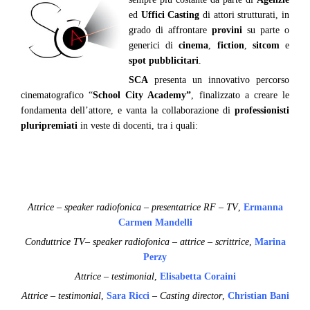
ed
Uffici Casting
di attori strutturati, in
grado di affrontare
provini
su parte o
generici di
cinema
,
fiction
,
sitcom
e
spot pubblicitari
.
SCA
presenta un innovativo percorso
cinematografico “
School City Academy”
, finalizzato a creare le
fondamenta dell’attore, e vanta la collaborazione di
professionisti
pluripremiati
in veste di docenti, tra i quali:
Attrice – speaker radiofonica – presentatrice RF – TV
,
Ermanna
Carmen Mandelli
Conduttrice TV– speaker radiofonica – attrice – scrittrice
,
Marina
Perzy
Attrice – testimonial
,
Elisabetta Coraini
Attrice – testimonial
,
Sara Ricci
–
Casting director
,
Christian Bani