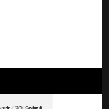
genzie
ed
Uffici Casting
di