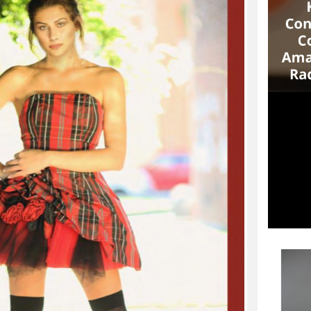
con la sua interpretazione straordinaria
nel ruolo principale della OOP SAGA
SCACTORS – MATTEO
RICCARDO PALAZZO VINCE
UNA BORSA DI STUDIO