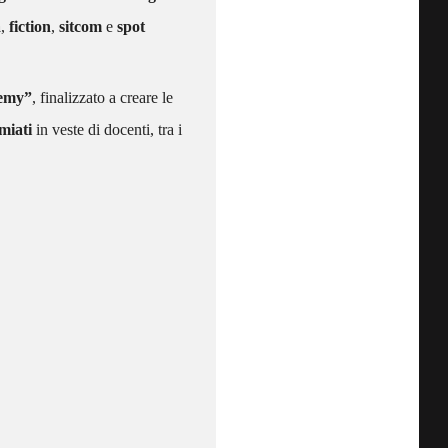
a
,
fiction
,
sitcom
e
spot
demy”
, finalizzato a creare le
miati
in veste di docenti, tra i