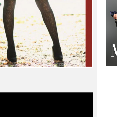
Matteo Riccardo Palazzovince in
School City Actors una borsa di studio
di doppiaggio con Francesco Venditti
e Giorgio Borghetti.