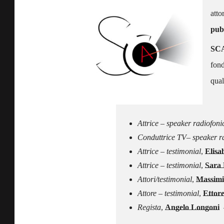
atto
pubb
SC
fond
qual
–
Attrice – speaker radiofon
Conduttrice TV– speaker rad
Attrice – testimonial
,
Elisa
Attrice – testimonial
,
Sara 
Attori/testimonial
,
Massimi
Attore – testimonial
,
Ettore
Regista
,
Angelo Longoni
–