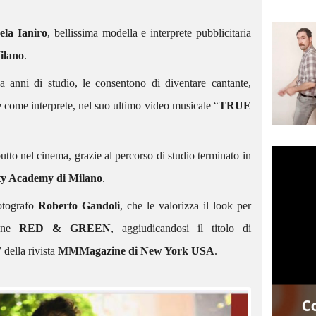
ela Ianiro
, bellissima modella e interprete pubblicitaria
SCACTORS – GIORGIA
PROTAGONISTA DEL NUOVO
ilano
.
SPOT PUBBLICITARIO “FAVE
 anni di studio, le consentono di diventare cantante,
DI FUCA”
 come interprete, nel suo ultimo video musicale “
TRUE
La nostra Giorgia, Attrice
professionista School City Agency,
tto nel cinema, grazie al percorso di studio terminato in
SCACTORS – GABRIELE
protagonista del nuovo spot
ty Academy di Milano
.
KRISTIAN FARACA
pubblicitario “FAVE DI FUCA”.
INTERPRETAZIONE
fotografo
Roberto Gandoli
, che le valorizza il look per
STRAORDINARIA NEL
RUOLO PRINCIPALE DELLA
ione
RED & GREEN
, aggiudicandosi il titolo di
OOP SAGA
” della rivista
MMMagazine di New York USA
.
Gabriele Kristian Faraca recentemente
conquistato l’attenzione del pubblico