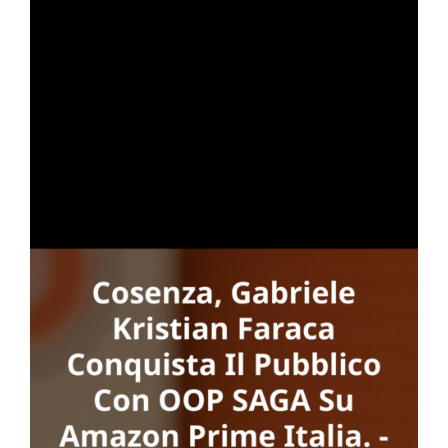
to
one
GA