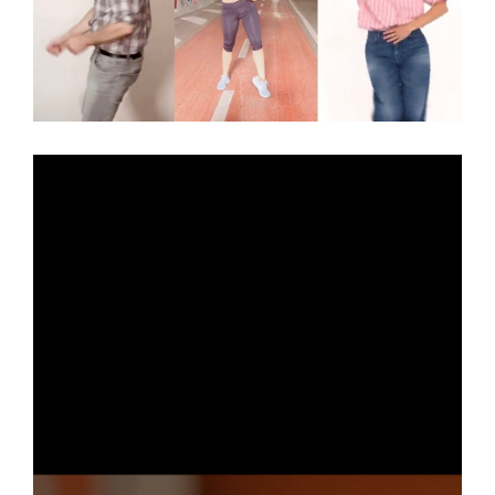
N
to
one
GA