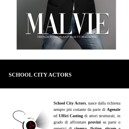
SCHOOL CITY ACTORS
School City Actors
, nasce dalla richiesta
sempre più costante da parte di
Agenzie
ed
Uffici Casting
di attori strutturati, in
grado di affrontare
provini
su parte o
generici di
cinema
,
fiction
,
sitcom
e