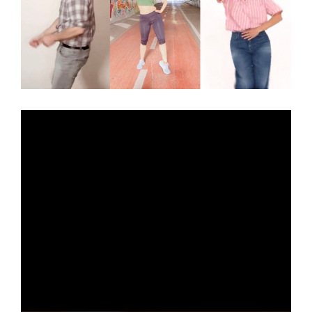
N
to
one
GA