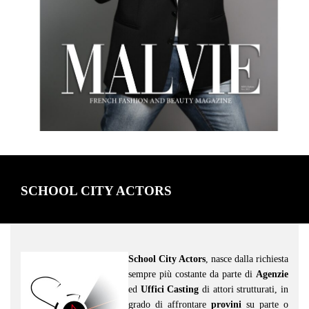
SCHOOL CITY ACTORS
School City Actors
, nasce dalla richiesta
sempre più costante da parte di
Agenzie
ed
Uffici Casting
di attori strutturati, in
grado di affrontare
provini
su parte o