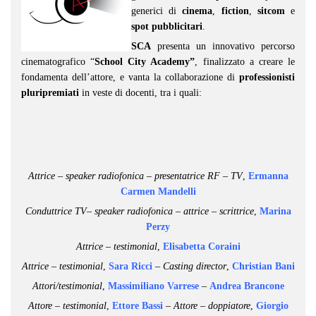
generici di
cinema
,
fiction
,
sitcom
e
spot pubblicitari
.
SCA
presenta un innovativo percorso
cinematografico “
School City Academy”
, finalizzato a creare le
fondamenta dell’attore, e vanta la collaborazione di
professionisti
pluripremiati
in veste di docenti, tra i quali:
Attrice – speaker radiofonica – presentatrice RF – TV
,
Ermanna
Carmen Mandelli
Conduttrice TV– speaker radiofonica – attrice – scrittrice
,
Marina
Perzy
Attrice – testimonial
,
Elisabetta Coraini
Attrice – testimonial
,
Sara Ricci
–
Casting director
,
Christian Bani
Attori/testimonial
,
Massimiliano Varrese
–
Andrea Brancone
Attore – testimonial
,
Ettore Bassi
– Attore – doppiatore
,
Giorgio