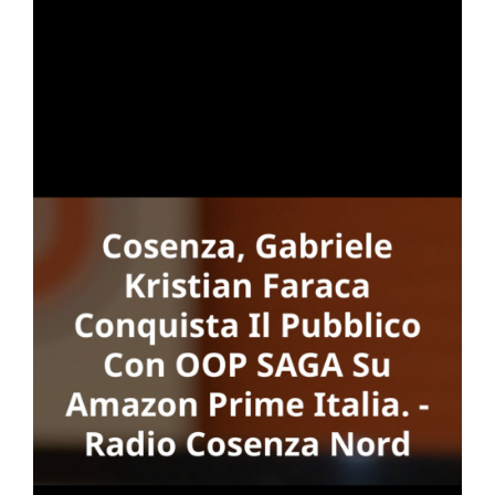
to
one
GA