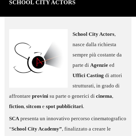
SCHOOL CITY ACTORS
School City Actors
,
nasce dalla richiesta
sempre più costante da
parte di
Agenzie
ed
Uffici Casting
di attori
strutturati, in grado di
affrontare
provini
su parte o generici di
cinema
,
fiction
,
sitcom
e
spot pubblicitari
.
SCA
presenta un innovativo percorso cinematografico
“
School City Academy”
, finalizzato a creare le