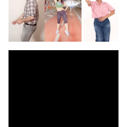
N
to
one
GA