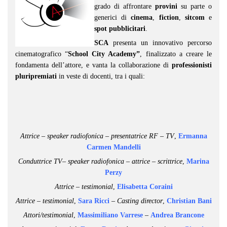
grado di affrontare
provini
su parte o
generici di
cinema
,
fiction
,
sitcom
e
spot pubblicitari
.
SCA
presenta un innovativo percorso
cinematografico “
School City Academy”
, finalizzato a creare le
fondamenta dell’attore, e vanta la collaborazione di
professionisti
pluripremiati
in veste di docenti, tra i quali:
Attrice – speaker radiofonica – presentatrice RF – TV
,
Ermanna
Carmen Mandelli
Conduttrice TV– speaker radiofonica – attrice – scrittrice
,
Marina
Perzy
Attrice – testimonial
,
Elisabetta Coraini
Attrice – testimonial
,
Sara Ricci
–
Casting director
,
Christian Bani
Attori/testimonial
,
Massimiliano Varrese
–
Andrea Brancone