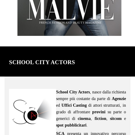
SCHOOL CITY ACTORS
School City Actors
, nasce dalla richiesta
sempre più costante da parte di
Agenzie
ed
Uffici Casting
di attori strutturati, in
grado di affrontare
provini
su parte o
generici di
cinema
,
fiction
,
sitcom
e
spot pubblicitari
.
SCA
presenta un innovativo percorso