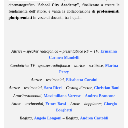
cinematografico “
School City Academy”
, finalizzato a creare le
fondamenta dell’attore, e vanta la collaborazione di
professionisti
pluripremiati
in veste di docenti, tra i quali:
Attrice – speaker radiofonica – presentatrice RF – TV
,
Ermanna
Carmen Mandelli
Conduttrice TV– speaker radiofonica – attrice – scrittrice
,
Marina
Perzy
Attrice – testimonial
,
Elisabetta Coraini
Attrice – testimonial
,
Sara Ricci
–
Casting director
,
Christian Bani
Attori/testimonial
,
Massimiliano Varrese
–
Andrea Brancone
Attore – testimonial
,
Ettore Bassi
– Attore – doppiatore
,
Giorgio
Borghetti
Regista
,
Angelo Longoni
– Regista
,
Andrea Castoldi