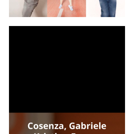
N
to
one
GA