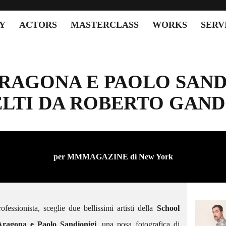
Y
ACTORS
MASTERCLASS
WORKS
SERV
RAGONA E PAOLO SAND
ELTI DA ROBERTO GAND
per MMMAGAZINE di New York
fessionista, sceglie due bellissimi artisti della
School
SCACTORS – GIORGIA
PROTAGONISTA DEL NUOVO
ragona e Paolo Sandionigi
, una posa fotografica di