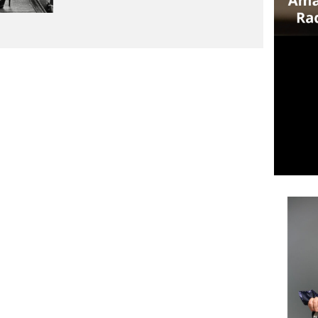
SCACTORS – MATTEO
RICCARDO PALAZZO VINCE
UNA BORSA DI STUDIO
Matteo Riccardo Palazzovince in
School City Actors una borsa di studio