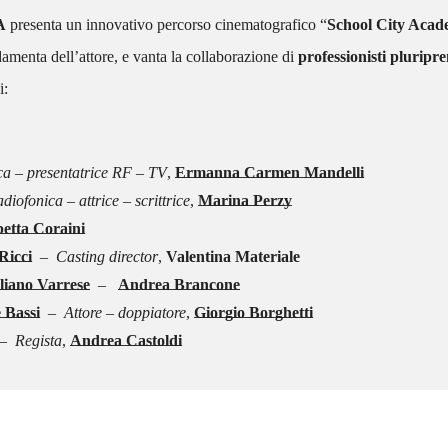
A
presenta un innovativo percorso cinematografico “
School City Aca
amenta dell’attore, e vanta la collaborazione di
professionisti pluripre
i:
ica – presentatrice RF – TV
,
Ermanna Carmen Mandelli
iofonica – attrice – scrittrice
,
Marina Perzy
betta Coraini
Ricci
–
Casting director
,
Valentina Materiale
liano Varrese
–
Andrea Brancone
 Bassi
– Attore – doppiatore
,
Giorgio Borghetti
 Regista
,
Andrea Castoldi