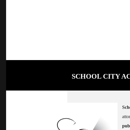
SCHOOL CITY A
Sch
atto
pubb