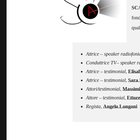
SC
fond
qual
–
Attrice – speaker radiofon
Conduttrice TV– speaker rad
Attrice – testimonial
,
Elisa
Attrice – testimonial
,
Sara 
Attori/testimonial
,
Massimi
Attore – testimonial
,
Ettore
Regista
,
Angelo Longoni
–