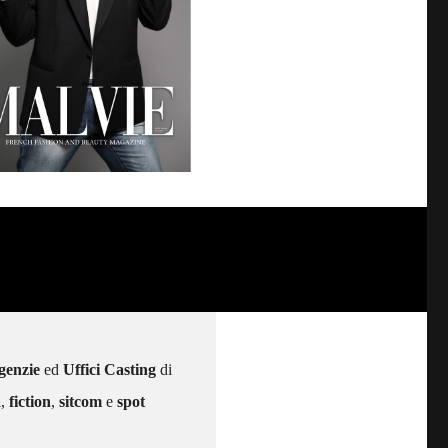
genzie
ed
Uffici Casting
di
a
,
fiction
,
sitcom
e
spot