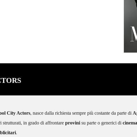
di doppiaggio con Francesco Venditti
e Giorgio Borghetti.
CTORS
ool City Actors
, nasce dalla richiesta sempre più costante da parte di
A
ri strutturati, in grado di affrontare
provini
su parte o generici di
cinem
licitari
.