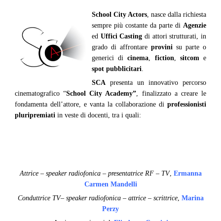
School City Actors
, nasce dalla richiesta
sempre più costante da parte di
Agenzie
ed
Uffici Casting
di attori strutturati, in
grado di affrontare
provini
su parte o
generici di
cinema
,
fiction
,
sitcom
e
spot pubblicitari
.
SCA
presenta un innovativo percorso
cinematografico “
School City Academy”
, finalizzato a creare le
fondamenta dell’attore, e vanta la collaborazione di
professionisti
pluripremiati
in veste di docenti, tra i quali:
Attrice – speaker radiofonica – presentatrice RF – TV
,
Ermanna
Carmen Mandelli
Conduttrice TV– speaker radiofonica – attrice – scrittrice
,
Marina
Perzy