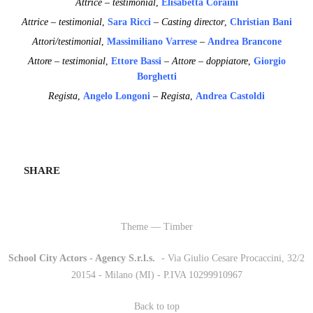
Attrice – testimonial
,
Elisabetta Coraini
Attrice – testimonial
,
Sara Ricci
–
Casting director
,
Christian Bani
Attori/testimonial
,
Massimiliano Varrese
–
Andrea Brancone
Attore – testimonial
,
Ettore Bassi
– Attore – doppiatore
,
Giorgio
Borghetti
Regista
,
Angelo Longoni
– Regista
,
Andrea Castoldi
SHARE
Theme — Timber
School City Actors - Agency S.r.l.s.
-
- Via Giulio Cesare Procaccini, 32/2
20154 - Milano (MI) - P.IVA 10299910967
Back to top