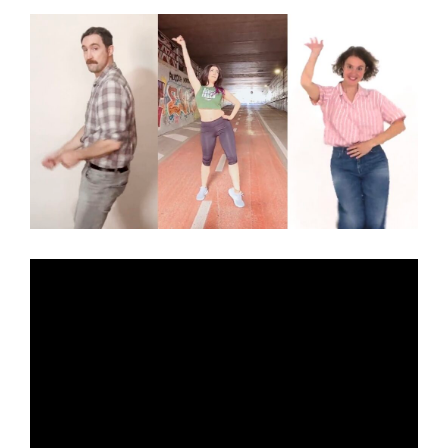
T
N
to
one