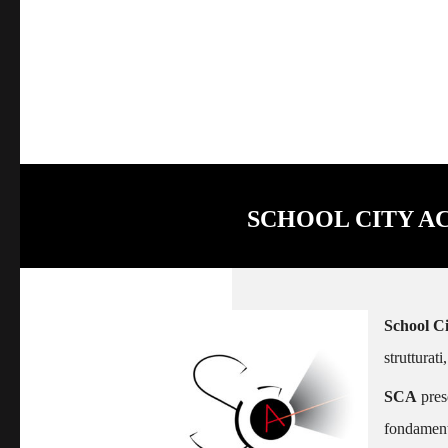
SCHOOL CITY A
School Ci
strutturat
SCA
pres
fondamenta