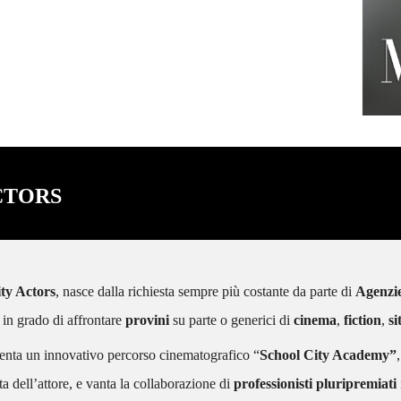
e Giorgio Borghetti.
CTORS
ty Actors
, nasce dalla richiesta sempre più costante da parte di
Agenzi
i, in grado di affrontare
provini
su parte o generici di
cinema
,
fiction
,
s
enta un innovativo percorso cinematografico “
School City Academy”
 dell’attore, e vanta la collaborazione di
professionisti pluripremiati