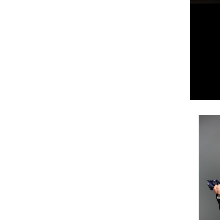
SCACTORS – MATTEO
RICCARDO PALAZZO VINCE
UNA BORSA DI STUDIO
Matteo Riccardo Palazzovince in
School City Actors una borsa di studio
di doppiaggio con Francesco Venditti