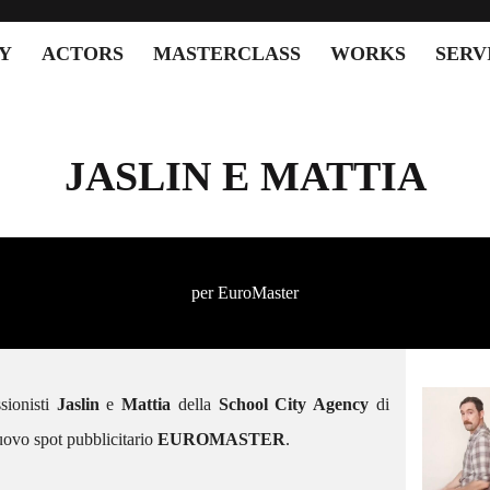
Y
ACTORS
MASTERCLASS
WORKS
SERV
JASLIN E MATTIA
per EuroMaster
ssionisti
Jaslin
e
Mattia
della
School City Agency
di
SCACTORS – GIORGIA
PROTAGONISTA DEL NUOVO
nuovo spot pubblicitario
EUROMASTER
.
SPOT PUBBLICITARIO “FAVE
DI FUCA”