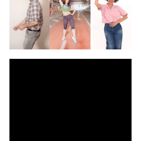
N
to
one
GA