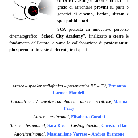
ed
Uffici Casting
di attori strutturati, in
grado di affrontare
provini
su parte o
generici di
cinema
,
fiction
,
sitcom
e
spot pubblicitari
.
SCA
presenta un innovativo percorso
cinematografico “
School City Academy”
, finalizzato a creare le
fondamenta dell’attore, e vanta la collaborazione di
professionisti
pluripremiati
in veste di docenti, tra i quali:
Attrice – speaker radiofonica – presentatrice RF – TV
,
Ermanna
Carmen Mandelli
Conduttrice TV– speaker radiofonica – attrice – scrittrice
,
Marina
Perzy
Attrice – testimonial
,
Elisabetta Coraini
Attrice – testimonial
,
Sara Ricci
–
Casting director
,
Christian Bani
Attori/testimonial
,
Massimiliano Varrese
–
Andrea Brancone