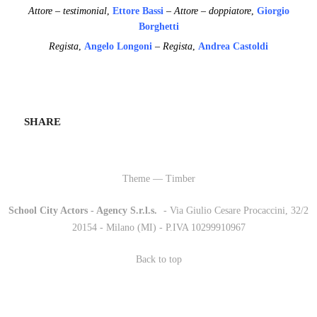
Attore – testimonial
,
Ettore Bassi
– Attore – doppiatore
,
Giorgio
Borghetti
Regista
,
Angelo Longoni
– Regista
,
Andrea Castoldi
SHARE
Theme — Timber
School City Actors - Agency S.r.l.s.
-
- Via Giulio Cesare Procaccini, 32/2
20154 - Milano (MI) - P.IVA 10299910967
Back to top