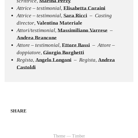
scrittrice
,
Marina Perzy
Attrice – testimonial
,
Elisabetta Coraini
Attrice – testimonial
,
Sara Ricci
–
Casting
director
,
Valentina Materiale
Attori/testimonial
,
Massimiliano Varrese
–
Andrea Brancone
Attore – testimonial
,
Ettore Bassi
– Attore –
doppiatore
,
Giorgio Borghetti
Regista
,
Angelo Longoni
– Regista
,
Andrea
Castoldi
SHARE
Theme — Timber