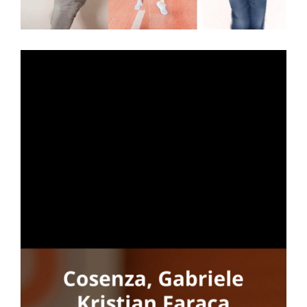
N
to
one
GA