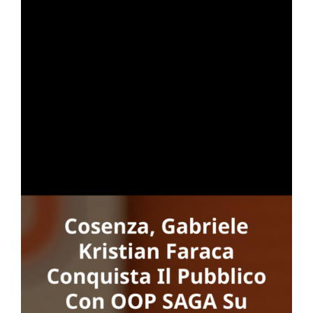
N
to
one
GA