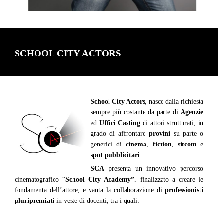
SCHOOL CITY ACTORS
School City Actors
, nasce dalla richiesta
sempre più costante da parte di
Agenzie
ed
Uffici Casting
di attori strutturati, in
grado di affrontare
provini
su parte o
generici di
cinema
,
fiction
,
sitcom
e
spot pubblicitari
.
SCA
presenta un innovativo percorso
cinematografico “
School City Academy”
, finalizzato a creare le
fondamenta dell’attore, e vanta la collaborazione di
professionisti
pluripremiati
in veste di docenti, tra i quali: