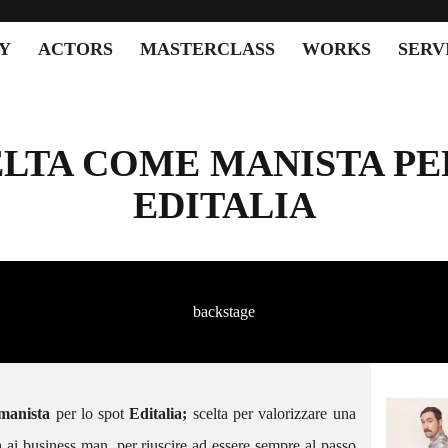
Y
ACTORS
MASTERCLASS
WORKS
SERV
LTA COME MANISTA PE
EDITALIA
backstage
manista
per lo spot
Editalia;
scelta per valorizzare una
SCACTORS – GIORGIA
PROTAGONISTA DEL NUOVO
a ai business man, per riuscire ad essere sempre al passo