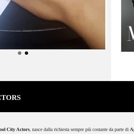
di doppiaggio con Francesco Venditti
e Giorgio Borghetti.
CTORS
ool City Actors
, nasce dalla richiesta sempre più costante da parte di
A