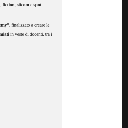
a
,
fiction
,
sitcom
e
spot
demy”
, finalizzato a creare le
miati
in veste di docenti, tra i