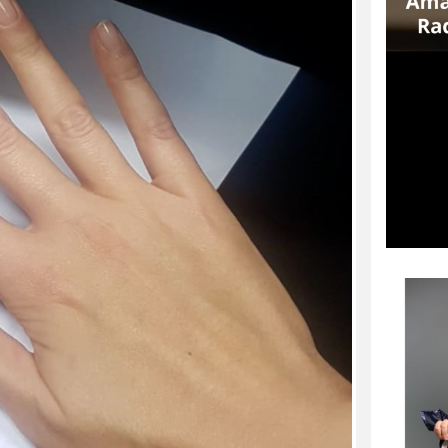
SCACTORS – MATTEO
RICCARDO PALAZZO VINCE
UNA BORSA DI STUDIO
Matteo Riccardo Palazzovince in
School City Actors una borsa di studio