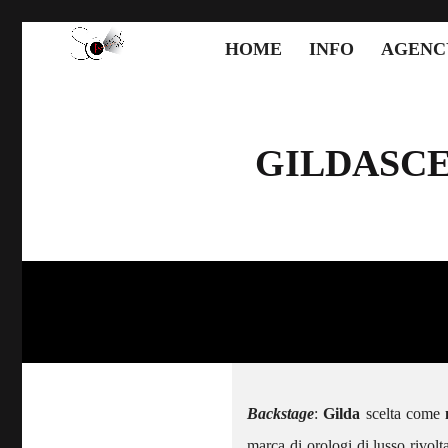
HOME
INFO
AGENC
GILDA
SCE
Backstage
:
Gilda
scelta come
marca di orologi di lusso rivolt