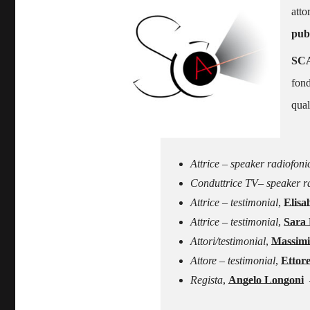
atto
pubb
SC
fond
qual
–
Attrice – speaker radiofon
Conduttrice TV– speaker rad
Attrice – testimonial
,
Elisa
Attrice – testimonial
,
Sara 
Attori/testimonial
,
Massimi
Attore – testimonial
,
Ettore
Regista
,
Angelo Longoni
–