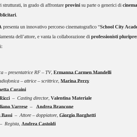
ri strutturati, in grado di affrontare
provini
su parte o generici di
cinem
licitari
.
A
presenta un innovativo percorso cinematografico “
School City Aca
amenta dell’attore, e vanta la collaborazione di
professionisti pluripre
i:
ica – presentatrice RF – TV
,
Ermanna Carmen Mandelli
iofonica – attrice – scrittrice
,
Marina Perzy
betta Coraini
Ricci
–
Casting director
,
Valentina Materiale
liano Varrese
–
Andrea Brancone
 Bassi
– Attore – doppiatore
,
Giorgio Borghetti
 Regista
,
Andrea Castoldi