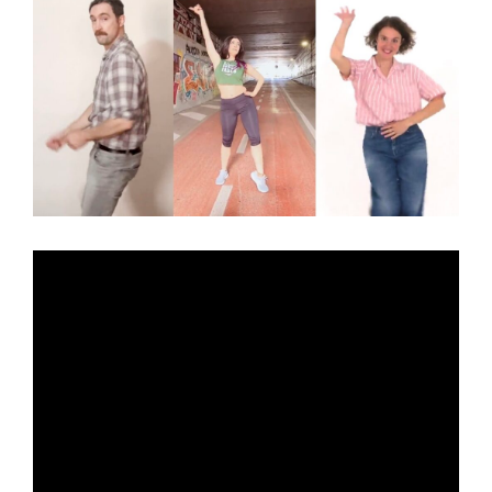
T
N
to
one
GA