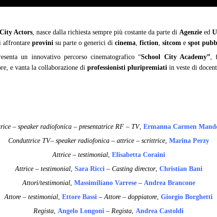
City Actors
, nasce dalla richiesta sempre più costante da parte di
Agenzie
ed
U
i affrontare
provini
su parte o generici di
cinema
,
fiction
,
sitcom
e
spot pubbl
esenta un innovativo percorso cinematografico “
School City Academy”
, 
ore, e vanta la collaborazione di
professionisti pluripremiati
in veste di docenti
trice – speaker radiofonica – presentatrice RF – TV
,
Ermanna Carmen Mande
Conduttrice TV– speaker radiofonica – attrice – scrittrice
,
Marina Perzy
Attrice – testimonial
,
Elisabetta Coraini
Attrice – testimonial
,
Sara Ricci
–
Casting director
,
Christian Bani
Attori/testimonial
,
Massimiliano Varrese
–
Andrea Brancone
Attore – testimonial
,
Ettore Bassi
– Attore – doppiatore
,
Giorgio Borghetti
Regista
,
Angelo Longoni
– Regista
,
Andrea Castoldi