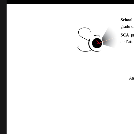
School 
grado d
SCA
pr
dell’att
At