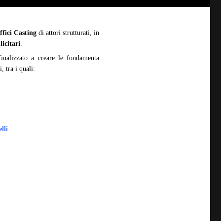
ffici Casting
di attori strutturati, in
icitari
.
finalizzato a creare le fondamenta
, tra i quali:
lli