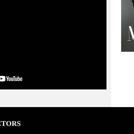
di doppiaggio con Francesco Venditti
e Giorgio Borghetti.
CTORS