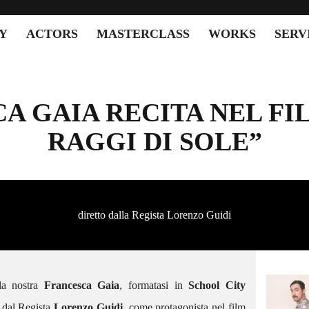
Y
ACTORS
MASTERCLASS
WORKS
SERV
A GAIA RECITA NEL FI
RAGGI DI SOLE”
diretto dalla Regista Lorenzo Guidi
 la nostra
Francesca Gaia
, formatasi in
School City
SCACTORS – GIORGIA
PROTAGONISTA DEL NUOVO
a dal Regista
Lorenzo Guidi
, come protagonista nel film