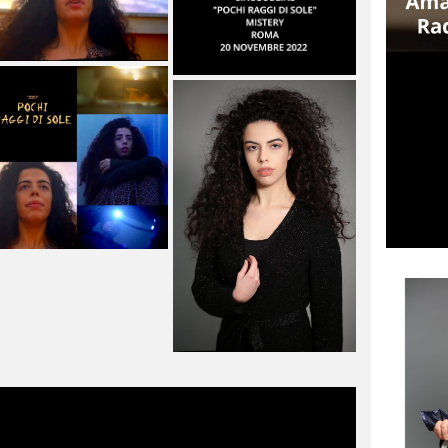
SCACTORS – MATTEO
RICCARDO PALAZZO VINCE
UNA BORSA DI STUDIO
Matteo Riccardo Palazzovince in
School City Actors una borsa di studio