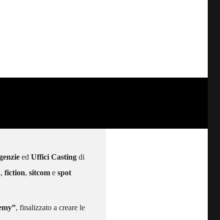
genzie
ed
Uffici Casting
di
a
,
fiction
,
sitcom
e
spot
demy”
, finalizzato a creare le