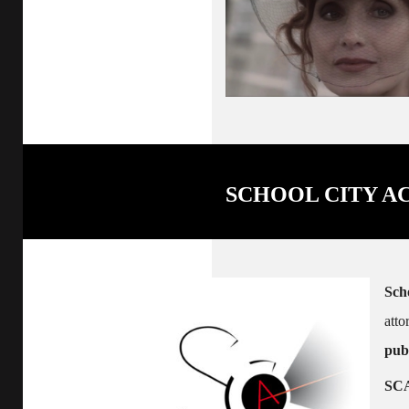
SCHOOL CITY A
Sch
atto
pubb
SC