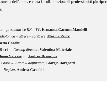
amenta dell’attore, e vanta la collaborazione di
professionisti pluripre
i:
ica – presentatrice RF – TV
,
Ermanna Carmen Mandelli
iofonica – attrice – scrittrice
,
Marina Perzy
betta Coraini
Ricci
–
Casting director
,
Valentina Materiale
liano Varrese
–
Andrea Brancone
 Bassi
– Attore – doppiatore
,
Giorgio Borghetti
 Regista
,
Andrea Castoldi