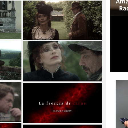
SCACTORS – MATTEO
RICCARDO PALAZZO VINCE
UNA BORSA DI STUDIO
Matteo Riccardo Palazzovince in
School City Actors una borsa di studio