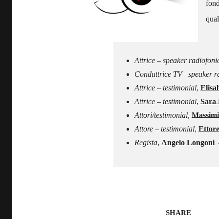
fond
qual
–
Attrice – speaker radiofon
Conduttrice TV– speaker rad
Attrice – testimonial
,
Elisa
Attrice – testimonial
,
Sara 
Attori/testimonial
,
Massimi
Attore – testimonial
,
Ettore
Regista
,
Angelo Longoni
–
SHARE