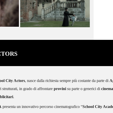
CTORS
ool City Actors
, nasce dalla richiesta sempre più costante da parte di
A
ri strutturati, in grado di affrontare
provini
su parte o generici di
cinem
licitari
.
A
presenta un innovativo percorso cinematografico “
School City Aca