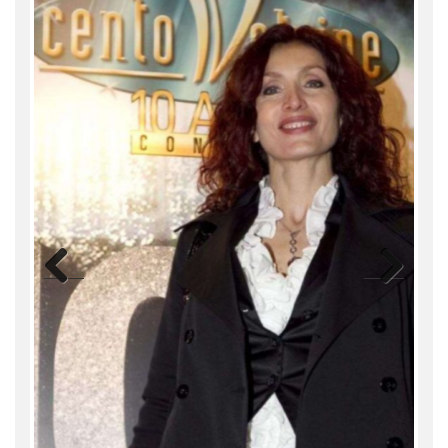
Previ
Next
ous