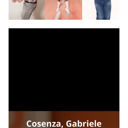
N
to
one
GA