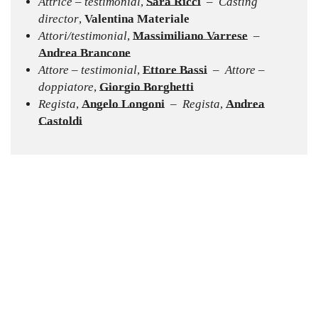
Attrice – testimonial
,
Sara Ricci
–
Casting
director
,
Valentina Materiale
Attori/testimonial
,
Massimiliano Varrese
–
Andrea Brancone
Attore – testimonial
,
Ettore Bassi
– Attore –
doppiatore
,
Giorgio Borghetti
Regista
,
Angelo Longoni
– Regista
,
Andrea
Castoldi
SHARE
Theme — Timber
School City Actors - Agency S.r.l.s.
-
- Via Giulio Cesare Procaccini, 32/2