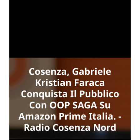
to
one
GA