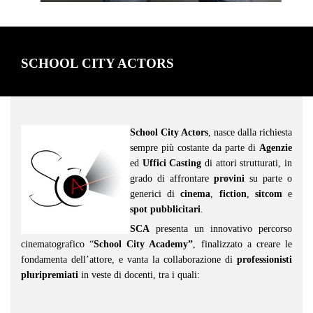
SCHOOL CITY ACTORS
School City Actors
, nasce dalla richiesta
sempre più costante da parte di
Agenzie
ed
Uffici Casting
di attori strutturati, in
grado di affrontare
provini
su parte o
generici di
cinema
,
fiction
,
sitcom
e
spot pubblicitari
.
SCA
presenta un innovativo percorso
cinematografico “
School City Academy”
, finalizzato a creare le
fondamenta dell’attore, e vanta la collaborazione di
professionisti
pluripremiati
in veste di docenti, tra i quali: