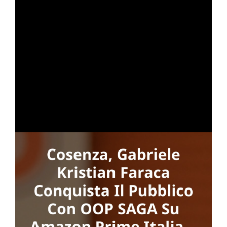
to
one
GA