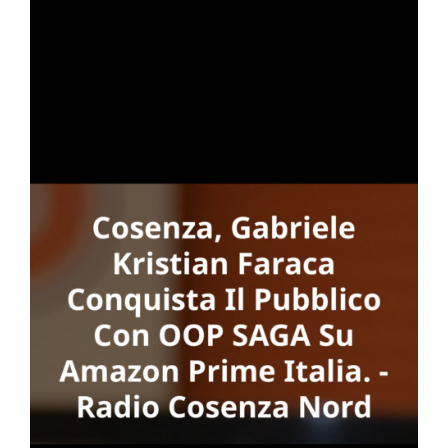
to
one
GA