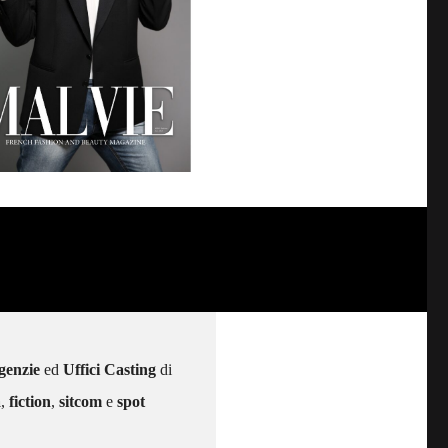
genzie
ed
Uffici Casting
di
a
,
fiction
,
sitcom
e
spot