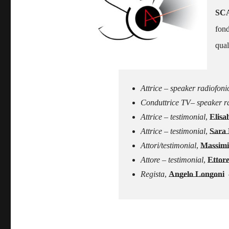
SC
fond
qual
–
Attrice – speaker radiofon
Conduttrice TV– speaker rad
Attrice – testimonial
,
Elisa
Attrice – testimonial
,
Sara 
Attori/testimonial
,
Massimi
Attore – testimonial
,
Ettore
Regista
,
Angelo Longoni
–