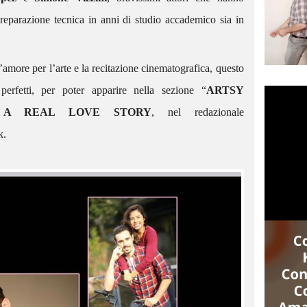
SPOT PUBBLICITARIO “FAVE
 preparazione tecnica in anni di studio accademico sia in
DI FUCA”
La nostra Giorgia, Attrice
’amore per l’arte e la recitazione cinematografica, questo
professionista School City Agency,
perfetti, per poter apparire nella sezione “
ARTSY
SCACTORS – GABRIELE
protagonista del nuovo spot
o
A REAL LOVE STORY
, nel redazionale
KRISTIAN FARACA
pubblicitario “FAVE DI FUCA”.
INTERPRETAZIONE
k.
STRAORDINARIA NEL
RUOLO PRINCIPALE DELLA
OOP SAGA
Gabriele Kristian Faraca recentemente
conquistato l’attenzione del pubblico
con la sua interpretazione straordinaria
nel ruolo principale della OOP SAGA