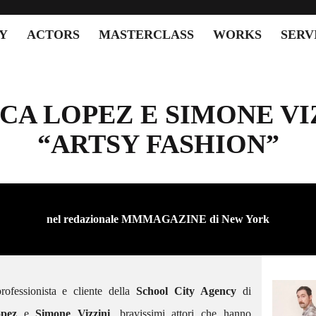
Y
ACTORS
MASTERCLASS
WORKS
SERV
CA LOPEZ E SIMONE VIZ
“ARTSY FASHION”
nel redazionale
MMMAGAZINE
di New York
rofessionista e cliente della
School City Agency
di
SCACTORS – GIORGIA
PROTAGONISTA DEL NUOVO
opez
e
Simone Vizzini
, bravissimi attori che hanno