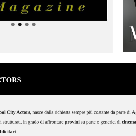
di doppiaggio con Francesco Venditti
e Giorgio Borghetti.
CTORS
ool City Actors
, nasce dalla richiesta sempre più costante da parte di
A
ri strutturati, in grado di affrontare
provini
su parte o generici di
cinem
licitari
.