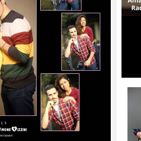
SCACTORS – MATTEO
RICCARDO PALAZZO VINCE
UNA BORSA DI STUDIO
Matteo Riccardo Palazzovince in
School City Actors una borsa di studio