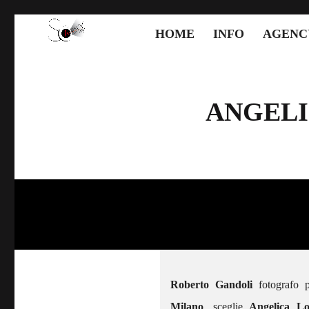
HOME
INFO
AGENC
ANGELI
Roberto Gandoli
fotografo p
Milano
, sceglie
Angelica L