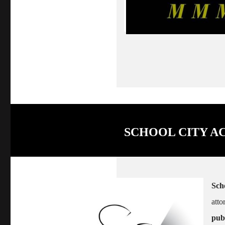
SCHOOL CITY A
Sch
atto
pubb