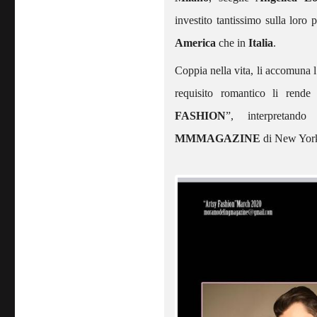
investito tantissimo sulla loro
America
che in
Italia
.
Coppia nella vita, li accomuna l
requisito romantico li rende 
FASHION
”, interpretand
MMMAGAZINE
di New Yor