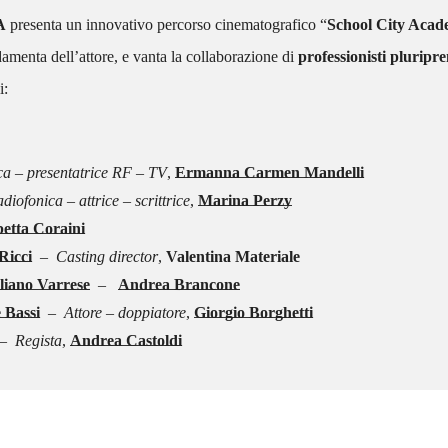
A
presenta un innovativo percorso cinematografico “
School City Aca
amenta dell’attore, e vanta la collaborazione di
professionisti pluripre
i:
ica – presentatrice RF – TV
,
Ermanna Carmen Mandelli
iofonica – attrice – scrittrice
,
Marina Perzy
betta Coraini
Ricci
–
Casting director
,
Valentina Materiale
liano Varrese
–
Andrea Brancone
 Bassi
– Attore – doppiatore
,
Giorgio Borghetti
 Regista
,
Andrea Castoldi