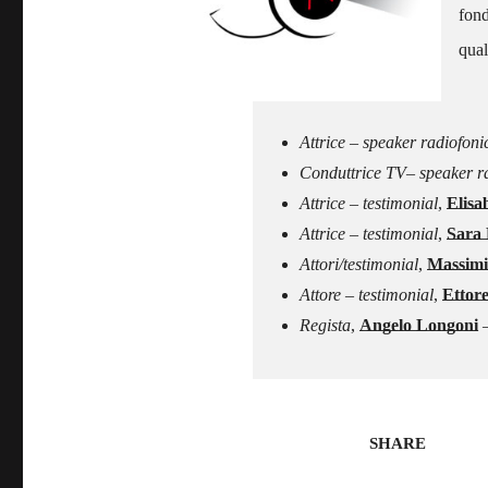
fond
qual
–
Attrice – speaker radiofon
Conduttrice TV– speaker rad
Attrice – testimonial
,
Elisa
Attrice – testimonial
,
Sara 
Attori/testimonial
,
Massimi
Attore – testimonial
,
Ettore
Regista
,
Angelo Longoni
–
SHARE