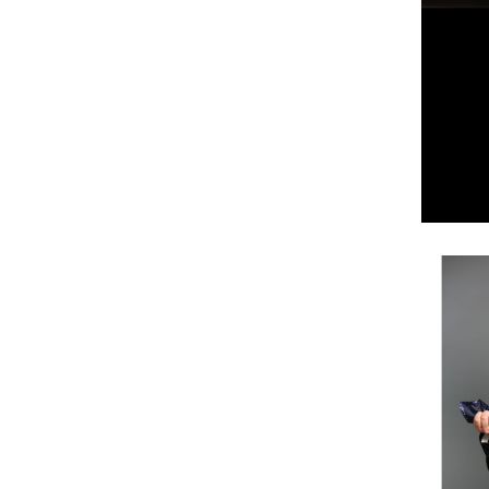
SCACTORS – MATTEO
RICCARDO PALAZZO VINCE
UNA BORSA DI STUDIO
Matteo Riccardo Palazzovince in
School City Actors una borsa di studio
di doppiaggio con Francesco Venditti