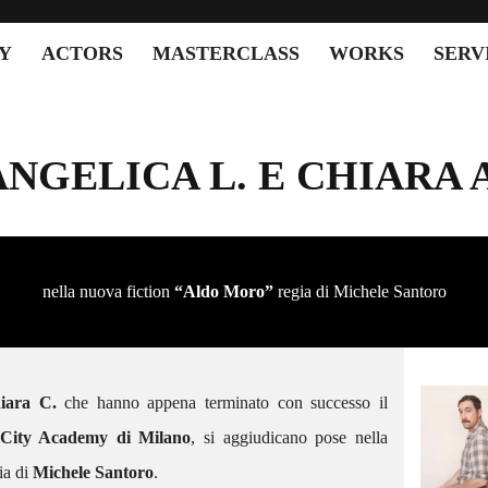
Y
ACTORS
MASTERCLASS
WORKS
SERV
ANGELICA L. E CHIARA A
nella nuova fiction
“Aldo Moro”
regia di Michele Santoro
iara C.
che hanno appena terminato con successo il
SCACTORS – GIORGIA
PROTAGONISTA DEL NUOVO
 City Academy di Milano
, si aggiudicano pose nella
SPOT PUBBLICITARIO “FAVE
ia di
Michele Santoro
.
DI FUCA”