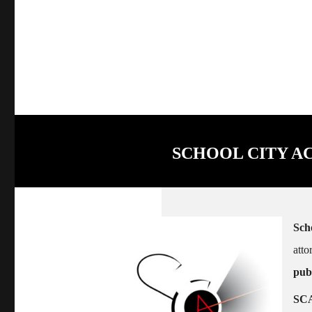
SCHOOL CITY A
Sch
atto
pubb
SC