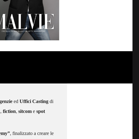
genzie
ed
Uffici Casting
di
a
,
fiction
,
sitcom
e
spot
demy”
, finalizzato a creare le