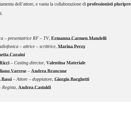
amenta dell’attore, e vanta la collaborazione di
professionisti pluripre
i:
ica – presentatrice RF – TV
,
Ermanna Carmen Mandelli
iofonica – attrice – scrittrice
,
Marina Perzy
betta Coraini
Ricci
–
Casting director
,
Valentina Materiale
liano Varrese
–
Andrea Brancone
 Bassi
– Attore – doppiatore
,
Giorgio Borghetti
 Regista
,
Andrea Castoldi