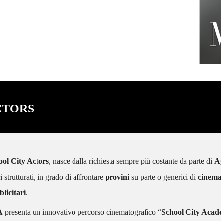
e Giorgio Borghetti.
CTORS
ool City Actors
, nasce dalla richiesta sempre più costante da parte di
A
ri strutturati, in grado di affrontare
provini
su parte o generici di
cinem
licitari
.
A
presenta un innovativo percorso cinematografico “
School City Aca