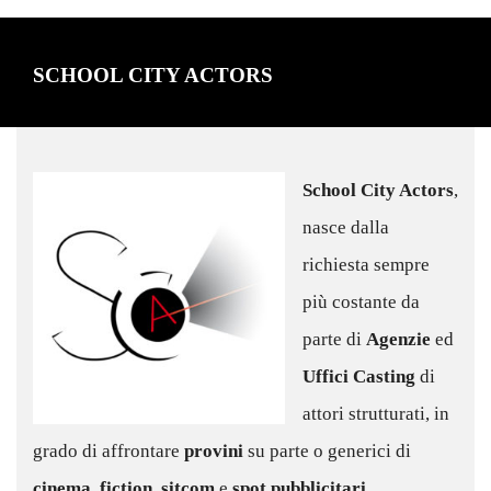
SCHOOL CITY ACTORS
School City Actors
,
nasce dalla
richiesta sempre
più costante da
parte di
Agenzie
ed
Uffici Casting
di
attori strutturati, in
grado di affrontare
provini
su parte o generici di
cinema
,
fiction
,
sitcom
e
spot pubblicitari
.