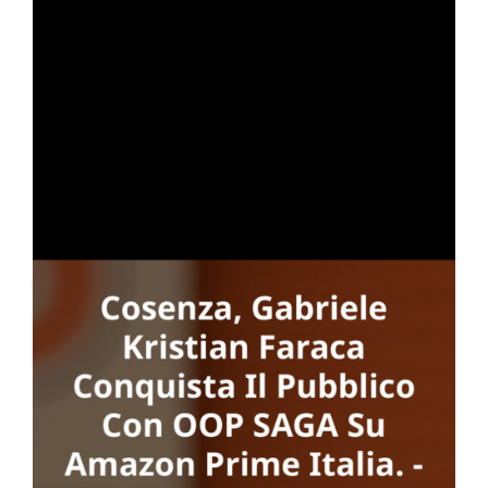
to
one
GA