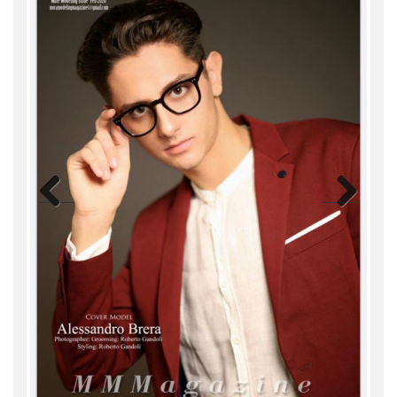
Previ
Next
ous