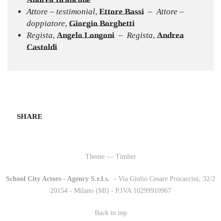
Attore – testimonial
,
Ettore Bassi
– Attore –
doppiatore
,
Giorgio Borghetti
Regista
,
Angelo Longoni
– Regista
,
Andrea
Castoldi
SHARE
Theme — Timber
School City Actors - Agency S.r.l.s.
-
- Via Giulio Cesare Procaccini, 32/2
20154 - Milano (MI) - P.IVA 10299910967
Back to top