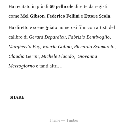
Ha diretto e sceneggiato numerosi film con artisti del
calibro di
Gerard Depardieu, Fabrizio Bentivoglio,
Margherita Buy, Valeria Golino, Riccardo Scamarcio,
Claudia Gerini, Michele Placido, Giovanna
Mezzogiorno
e tanti altri…
SHARE
Theme — Timber
School City Actors - Agency S.r.l.s.
-
- Via Giulio Cesare Procaccini, 32/2
20154 - Milano (MI) - P.IVA 10299910967