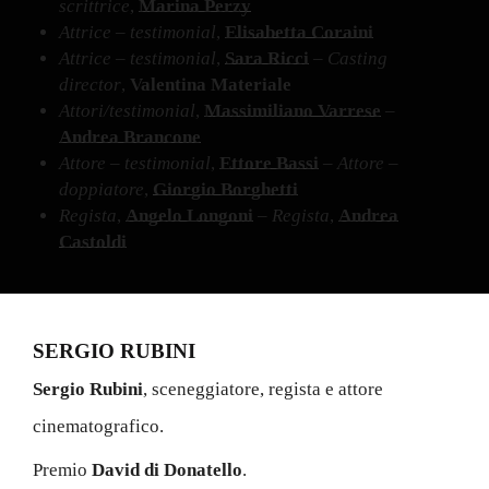
director
,
Valentina Materiale
Attori/testimonial
,
Massimiliano Varrese
–
Andrea Brancone
Attore – testimonial
,
Ettore Bassi
– Attore –
doppiatore
,
Giorgio Borghetti
Regista
,
Angelo Longoni
– Regista
,
Andrea
Castoldi
SERGIO RUBINI
Sergio Rubini
, sceneggiatore, regista e attore
cinematografico.
Premio
David di Donatello
.
Ha recitato in più di
60 pellicole
dirette da registi
come
Mel Gibson
,
Federico Fellini
e
Ettore Scola
.