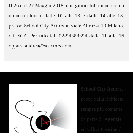
presso School City Actors in viale Abruzzi 13 Milano,
cit. SCA. Per info tel. 02-94388394 dalle 11 alle 16
oppure andrea@scactors.com.
School City Actors
,
nasce dalla richiesta
sempre più costante
da parte di
Agenzie
ed
Uffici Casting
di
attori strutturati, in
grado di affrontare