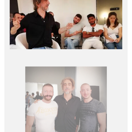
I Direttori della
School City Actors
di Milano,
Loris
Tassinari e Andrea Landi
con il grande
Regista –
Attore Sergio Rubini.
CONTATTI