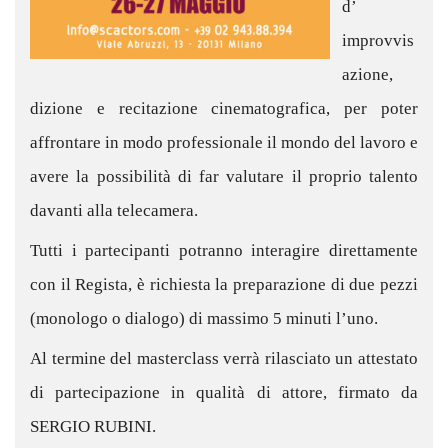
azione,
dizione e recitazione cinematografica, per poter
affrontare in modo professionale il mondo del lavoro e
avere la possibilità di far valutare il proprio talento
davanti alla telecamera.
Tutti i partecipanti potranno interagire direttamente
con il Regista, è richiesta la preparazione di due pezzi
(monologo o dialogo) di massimo 5 minuti l’uno.
Al termine del masterclass verrà rilasciato un attestato
di partecipazione in qualità di attore, firmato da
SERGIO RUBINI.
Il 26 e il 27 Maggio 2018, due giorni full immersion a
numero chiuso, dalle 10 alle 13 e dalle 14 alle 18,