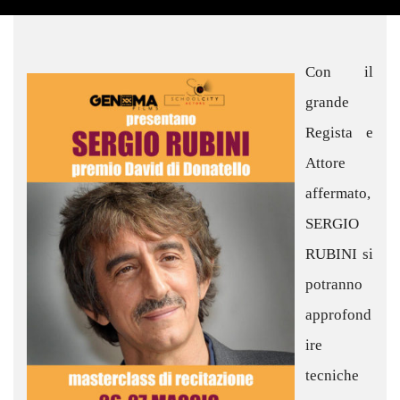
Con il
grande
Regista e
Attore
affermato,
SERGIO
RUBINI si
potranno
approfond
ire
tecniche
d’
improvvis