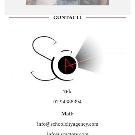
Tel:
02.94388394
Mail:
info@schoolcityagency.com
info@scactors.com
COLLABORA