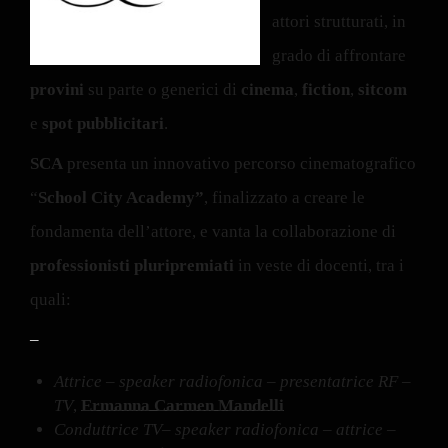
provini
su parte o generici di
cinema
,
fiction
,
sitcom
e
spot pubblicitari
.
SCA
presenta un innovativo percorso cinematografico
“
School City Academy”
, finalizzato a creare le
fondamenta dell’attore, e vanta la collaborazione di
professionisti pluripremiati
in veste di docenti, tra i
quali:
–
Attrice – speaker radiofonica – presentatrice RF –
TV
,
Ermanna Carmen Mandelli
Conduttrice TV– speaker radiofonica – attrice –
scrittrice
,
Marina Perzy
Attrice – testimonial
,
Elisabetta Coraini
Attrice – testimonial
,
Sara Ricci
–
Casting