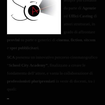
sempre più costante
da parte di
Agenzie
ed
Uffici Casting
di
attori strutturati, in
grado di affrontare
provini
su parte o generici di
cinema
,
fiction
,
sitcom
e
spot pubblicitari
.
SCA
presenta un innovativo percorso cinematografico
“
School City Academy”
, finalizzato a creare le
fondamenta dell’attore, e vanta la collaborazione di
professionisti pluripremiati
in veste di docenti, tra i
quali:
–