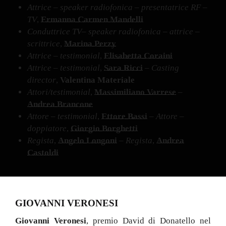
Attrice – speaker radiofonica – presentatrice RF –
TV
,
Ermanna Carmen Mandelli
Conduttrice TV– speaker radiofonica – attrice –
scrittrice
,
Marina Perzy
Attrice – testimonial
,
Elisabetta Coraini
Attrice – testimonial
,
Sara Ricci
–
Casting
director
,
Valentina Materiale
Attori/testimonial
,
Massimiliano Varrese
–
Andrea Brancone
Attore – testimonial
,
Ettore Bassi
– Attore –
doppiatore
,
Giorgio Borghetti
Regista
,
Angelo Longoni
– Regista
,
Andrea
Castoldi
GIOVANNI VERONESI
Giovanni Veronesi
, premio David di Donatello nel