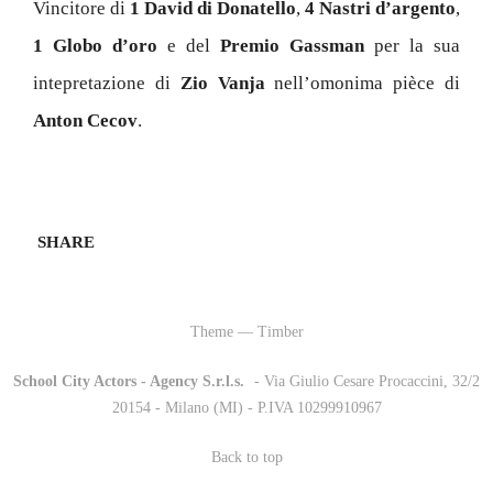
Vincitore di
1 David di Donatello
,
4 Nastri d’argento
,
1 Globo d’oro
e del
Premio Gassman
per la sua
intepretazione di
Zio Vanja
nell’omonima pièce di
Anton Cecov
.
SHARE
Theme — Timber
School City Actors - Agency S.r.l.s.
-
- Via Giulio Cesare Procaccini, 32/2
20154 - Milano (MI) - P.IVA 10299910967
Back to top