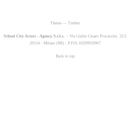
Theme — Timber
School City Actors - Agency S.r.l.s.
-
- Via Giulio Cesare Procaccini, 32/2
20154 - Milano (MI) - P.IVA 10299910967
Back to top