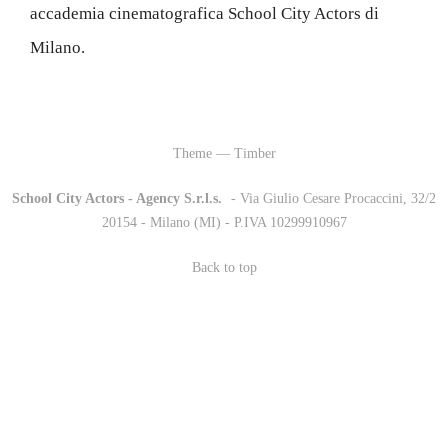
accademia cinematografica School City Actors di
Milano.
Theme — Timber
School City Actors - Agency S.r.l.s.
-
- Via Giulio Cesare Procaccini, 32/2
20154 - Milano (MI) - P.IVA 10299910967
Back to top