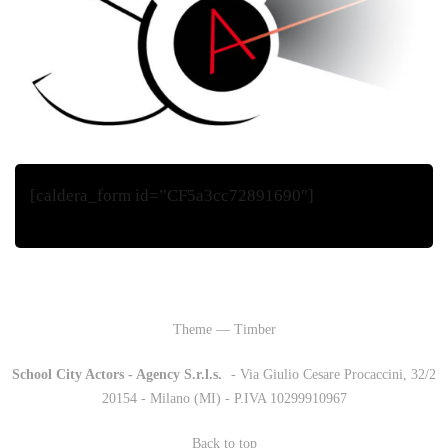
[caldera_form id=”CF5a3cc72891690″]
Theme — Timber
School City Actors - Agency S.r.l.s.
-
- Via Giulio Cesare Procaccini, 32/2
20154 - Milano (MI) - P.IVA 10299910967
Back to top